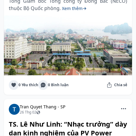
Tổng Giám đốc Tổng công ty Đông Bắc (NECO)
thuộc Bộ Quốc phòng.
Xem thêm
0 Yêu thích
0 Bình luận
Chia sẻ
Tran Quyet Thang - SP
26 Thg 02
TS. Lê Như Linh: “Nhạc trưởng” dày
dạn kinh nghiệm của PV Power