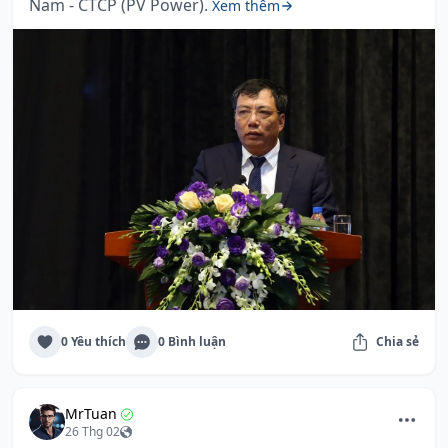
Nam - CTCP (PV Power).
Xem thêm
0 Yêu thích
0 Bình luận
Chia sẻ
MrTuan
26 Thg 02