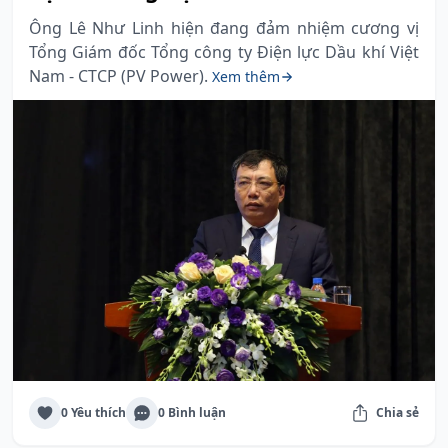
Ông Lê Như Linh hiện đang đảm nhiệm cương vị
Tổng Giám đốc Tổng công ty Điện lực Dầu khí Việt
Nam - CTCP (PV Power).
Xem thêm
0 Yêu thích
0 Bình luận
Chia sẻ