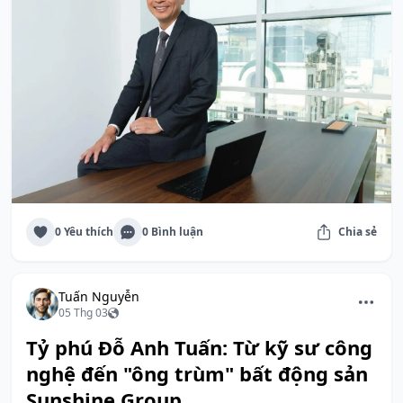
0 Yêu thích
0 Bình luận
Chia sẻ
Tuấn Nguyễn
05 Thg 03
Tỷ phú Đỗ Anh Tuấn: Từ kỹ sư công
nghệ đến "ông trùm" bất động sản
Sunshine Group