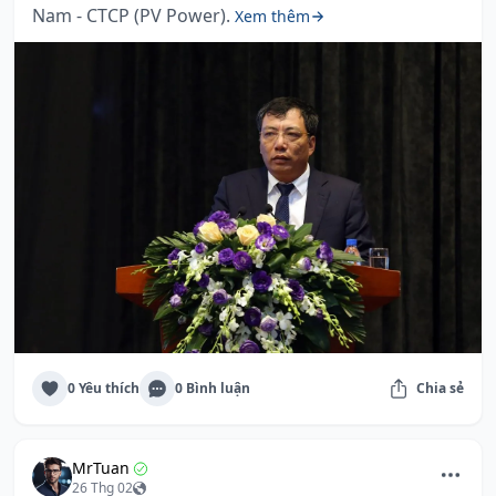
Nam - CTCP (PV Power).
Xem thêm
0 Yêu thích
0 Bình luận
Chia sẻ
MrTuan
26 Thg 02