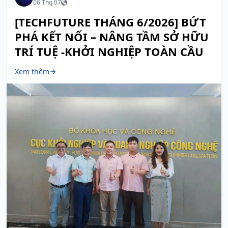
06 Thg 07
[TECHFUTURE THÁNG 6/2026] BỨT
PHÁ KẾT NỐI – NÂNG TẦM SỞ HỮU
TRÍ TUỆ -KHỞI NGHIỆP TOÀN CẦU
Xem thêm