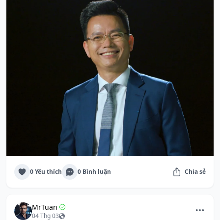
0 Yêu thích
0 Bình luận
Chia sẻ
MrTuan
04 Thg 03