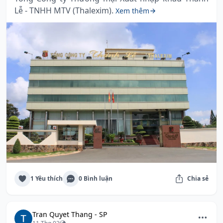
Lễ - TNHH MTV (Thalexim).
Xem thêm
1 Yêu thích
0 Bình luận
Chia sẻ
Tran Quyet Thang - SP