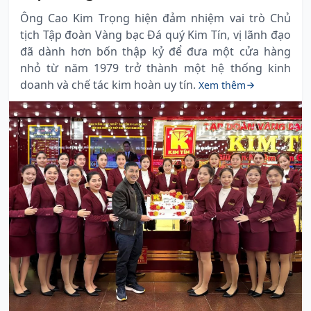
Ông Cao Kim Trọng hiện đảm nhiệm vai trò Chủ
tịch Tập đoàn Vàng bạc Đá quý Kim Tín, vị lãnh đạo
đã dành hơn bốn thập kỷ để đưa một cửa hàng
nhỏ từ năm 1979 trở thành một hệ thống kinh
doanh và chế tác kim hoàn uy tín.
Xem thêm