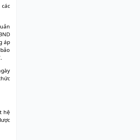
 các
quản
UBND
g áp
 bảo
C.
ngày
chức
t hệ
lược