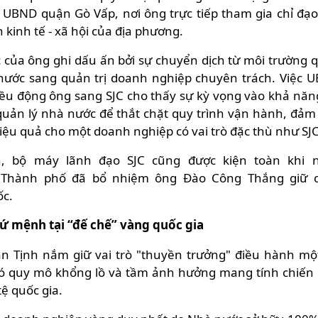
 UBND quận Gò Vấp, nơi ông trực tiếp tham gia chỉ đạo
 kinh tế - xã hội của địa phương.
 của ông ghi dấu ấn bởi sự chuyển dịch từ môi trường 
nước sang quản trị doanh nghiệp chuyên trách. Việc 
iều động ông sang SJC cho thấy sự kỳ vọng vào khả năn
uản lý nhà nước để thắt chặt quy trình vận hành, đảm
iệu quả cho một doanh nghiệp có vai trò đặc thù như SJ
h, bộ máy lãnh đạo SJC cũng được kiện toàn khi 
 Thành phố đã bổ nhiệm ông Đào Công Thắng giữ 
c.
 sứ mệnh tại “đế chế” vàng quốc gia
Văn Tịnh nắm giữ vai trò "thuyền trưởng" điều hành mộ
ó quy mô khổng lồ và tầm ảnh hưởng mang tính chiến 
tệ quốc gia.