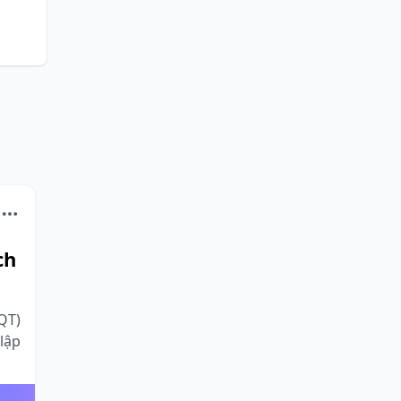
ch
QT)
lập