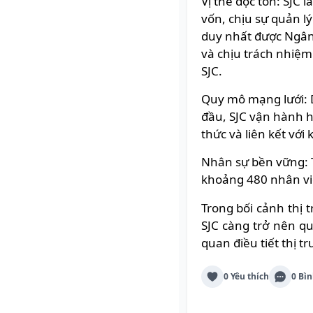
Vị thế độc tôn: SJC
vốn, chịu sự quản l
duy nhất được Ngân
và chịu trách nhiệm
SJC.
Quy mô mạng lưới: D
đầu, SJC vận hành h
thức và liên kết vớ
Nhân sự bền vững: 
khoảng 480 nhân vi
Trong bối cảnh thị 
SJC càng trở nên q
quan điều tiết thị t
0 Yêu thích
0 Bìn