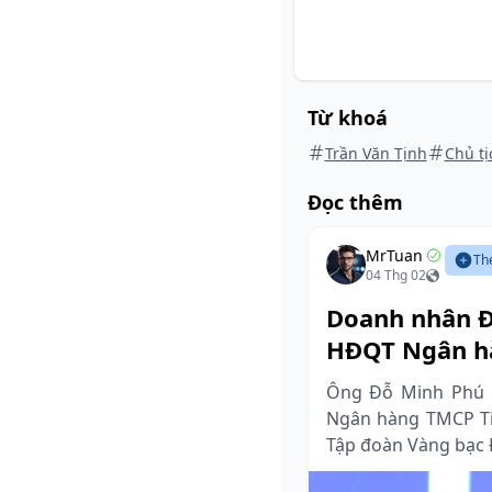
Từ khoá
Trần Văn Tịnh
Chủ tị
Đọc thêm
MrTuan
Th
04 Thg 02
Doanh nhân Đỗ
HĐQT Ngân h
Ông Đỗ Minh Phú h
Ngân hàng TMCP Tiê
Tập đoàn Vàng bạc 