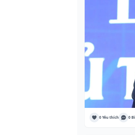
0 Yêu thích
0 B