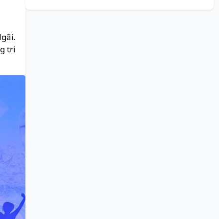
gãi.
 tri