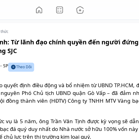
 thức
nh: Từ lãnh đạo chính quyền đến người đứng
ng SJC
- SP
Theo Dõi
o quyết định điều động và bổ nhiệm từ UBND TP.HCM, 
 – nguyên Phó Chủ tịch UBND quận Gò Vấp – đã đảm n
Hội đồng thành viên (HĐTV) Công ty TNHH MTV Vàng bạ
hức vụ là 5 năm, ông Trần Văn Tịnh được kỳ vọng sẽ dẫn
bạc đá quý duy nhất do Nhà nước sở hữu 100% vốn này 
ế chủ lực trên thị trường kim loại quý.