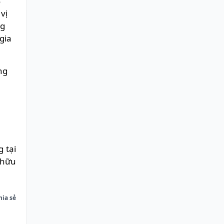
%
vị
ng
gia
ng
h
 tại
 hữu
hia sẻ