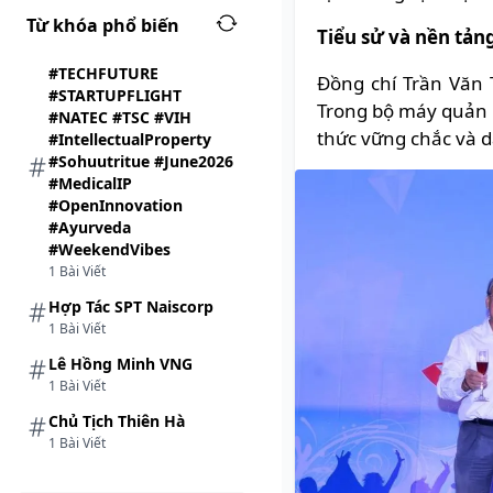
Từ khóa phổ biến
Tiểu sử và nền tản
#TECHFUTURE
Đồng chí Trần Văn 
#STARTUPFLIGHT
Trong bộ máy quản l
#NATEC #TSC #VIH
thức vững chắc và d
#IntellectualProperty
#Sohuutritue #June2026
#MedicalIP
#OpenInnovation
#Ayurveda
#WeekendVibes
1 Bài Viết
Hợp Tác SPT Naiscorp
1 Bài Viết
Lê Hồng Minh VNG
1 Bài Viết
Chủ Tịch Thiên Hà
1 Bài Viết