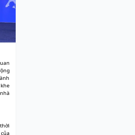
quan
động
hành
 khe
 nhà
thời
 của