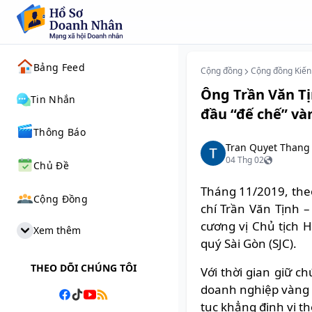
Bảng Feed
Cộng đồng
Cộng đồng Kiến
Ông Trần Văn Tị
Tin Nhắn
đầu “đế chế” và
Thông Báo
Tran Quyet Thang 
04 Thg 02
Chủ Đề
Tháng 11/2019, the
Cộng Đồng
chí Trần Văn Tịnh
cương vị Chủ tịch 
Xem thêm
quý Sài Gòn (SJC).
THEO DÕI CHÚNG TÔI
Với thời gian giữ c
doanh nghiệp vàng 
tục khẳng định vị th