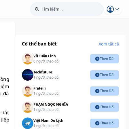
Có thể bạn biết
Xem tất cả
Vũ Tuấn Linh
Theo Dõi
0 người theo dõi
Techfuture
Theo Dõi
1 người theo dõi
đồng
hiệm
Fratelli
Theo Dõi
c đá
1 người theo dõi
PHẠM NGỌC NGHĨA
Theo Dõi
1 người theo dõi
 dắt
tiếp
Việt Nam Du Lịch
Theo Dõi
1 người theo dõi