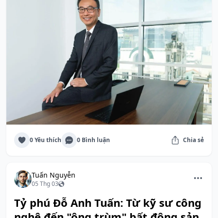
0 Yêu thích
0 Bình luận
Chia sẻ
Tuấn Nguyễn
05 Thg 03
Tỷ phú Đỗ Anh Tuấn: Từ kỹ sư công
nghệ đến "ông trùm" bất động sản