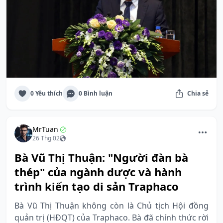
0 Yêu thích
0 Bình luận
Chia sẻ
MrTuan
26 Thg 02
Bà Vũ Thị Thuận: "Người đàn bà
thép" của ngành dược và hành
trình kiến tạo di sản Traphaco
Bà Vũ Thị Thuận không còn là Chủ tịch Hội đồng
quản trị (HĐQT) của Traphaco. Bà đã chính thức rời