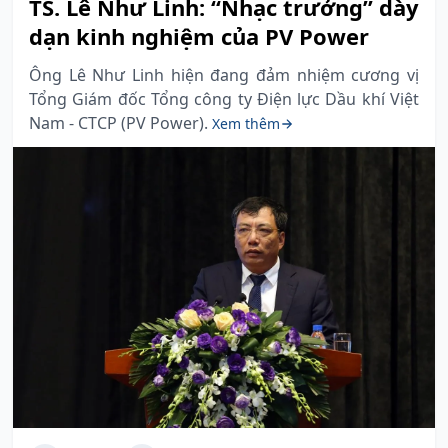
TS. Lê Như Linh: “Nhạc trưởng” dày
dạn kinh nghiệm của PV Power
Ông Lê Như Linh hiện đang đảm nhiệm cương vị
Tổng Giám đốc Tổng công ty Điện lực Dầu khí Việt
Nam - CTCP (PV Power).
Xem thêm