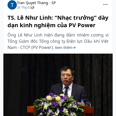
Tran Quyet Thang - SP
26 Thg 02
TS. Lê Như Linh: “Nhạc trưởng” dày
dạn kinh nghiệm của PV Power
Ông Lê Như Linh hiện đang đảm nhiệm cương vị
Tổng Giám đốc Tổng công ty Điện lực Dầu khí Việt
Nam - CTCP (PV Power).
Xem thêm