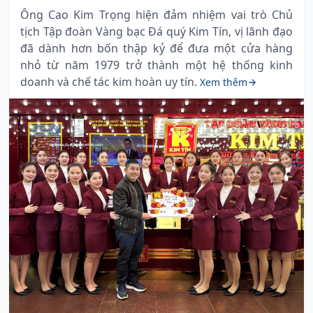
Ông Cao Kim Trọng hiện đảm nhiệm vai trò Chủ
tịch Tập đoàn Vàng bạc Đá quý Kim Tín, vị lãnh đạo
đã dành hơn bốn thập kỷ để đưa một cửa hàng
nhỏ từ năm 1979 trở thành một hệ thống kinh
doanh và chế tác kim hoàn uy tín.
Xem thêm