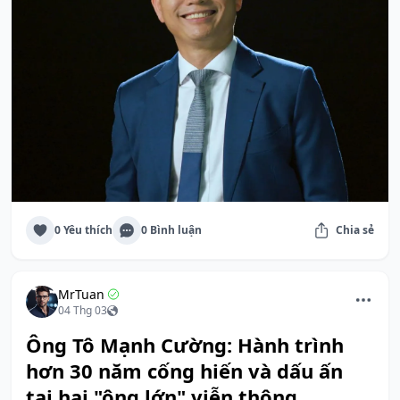
0 Yêu thích
0 Bình luận
Chia sẻ
MrTuan
04 Thg 03
Ông Tô Mạnh Cường: Hành trình
hơn 30 năm cống hiến và dấu ấn
tại hai "ông lớn" viễn thông